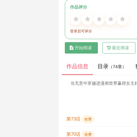
作品评分
登录后可评分
开始阅读
最近阅读
作品信息
目录
（74章）
当无意中穿越进漫画世界赢得女主
第73话
收费
第70话
收费