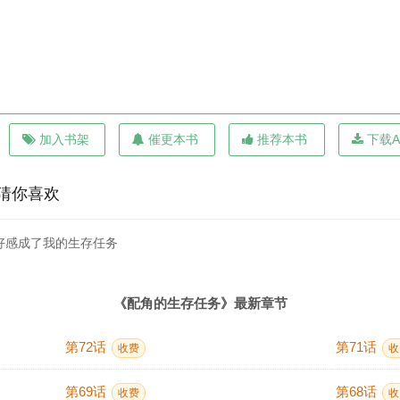
加入书架
催更本书
推荐本书
下载A
猜你喜欢
好感成了我的生存任务
《配角的生存任务》最新章节
第72话
第71话
收费
收
第69话
第68话
收费
收