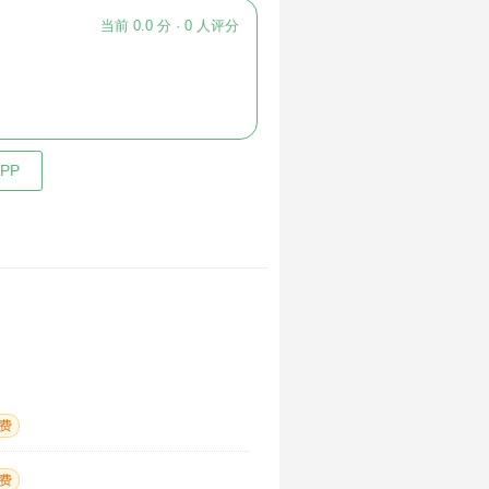
当前 0.0 分 · 0 人评分
PP
费
费